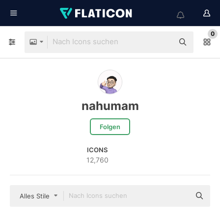
0
nahumam
Folgen
ICONS
12,760
Alles Stile