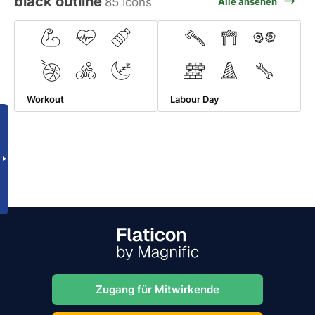
black outline
85 Icons
Alle ansehen
Workout
Labour Day
Zugang für Mitwirkende