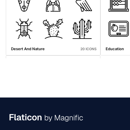
Desert And Nature
Education
20 ICONS
Date And Time
24 ICONS