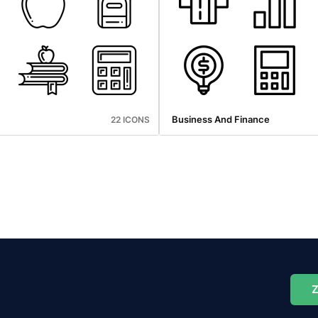
Business And Finance
22 ICONS
Z