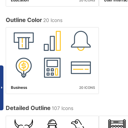
Education
User Interfa
20 ICONS
Outline Color
20 Icons
Business
20 ICONS
Detailed Outline
107 Icons