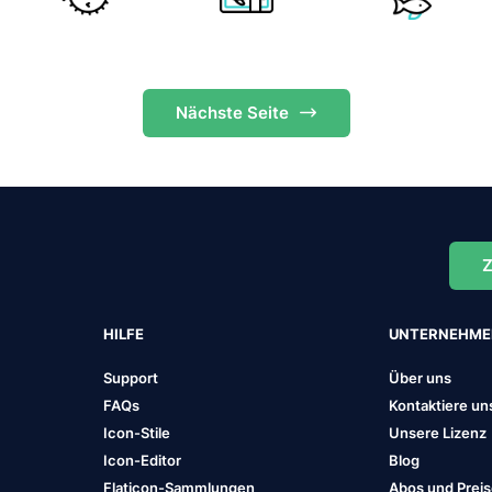
Nächste
Seite
Z
HILFE
UNTERNEHM
Support
Über uns
FAQs
Kontaktiere un
Icon-Stile
Unsere Lizenz
Icon-Editor
Blog
Flaticon-Sammlungen
Abos und Prei