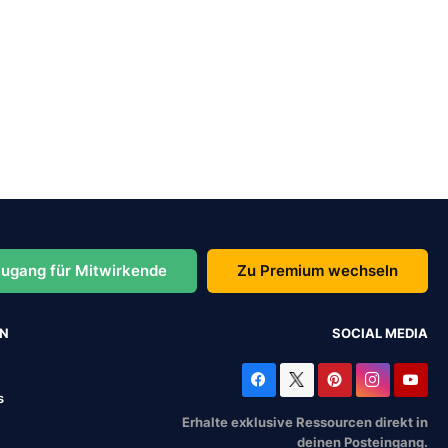
ugang für Mitwirkende
Zu Premium wechseln
EN
SOCIAL MEDIA
s
Erhalte exklusive Ressourcen direkt in
deinen Posteingang.