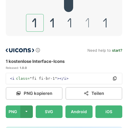
Need help to
start?
1 kostenlose Interface-Icons
Released:
1.0.0
<i
class=
"fi fi-br-1"
></i>
PNG kopieren
Teilen
PNG
SVG
Android
iOS