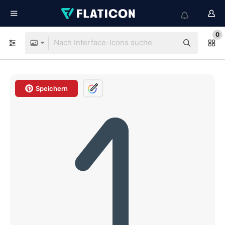
0
Speichern