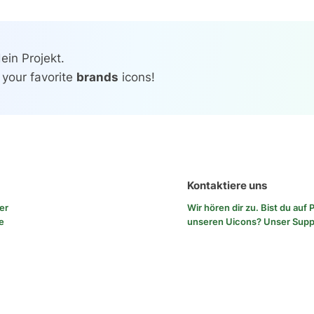
in Projekt.
 your favorite
brands
icons!
Kontaktiere uns
rer
Wir hören dir zu. Bist du au
e
unseren Uicons?
Unser Sup