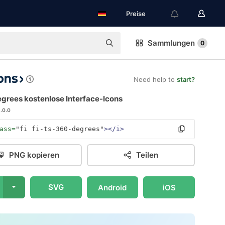
Preise
Sammlungen
0
Need help to
start?
grees kostenlose Interface-Icons
1.0.0
ass=
"fi fi-ts-360-degrees"
></i>
PNG kopieren
Teilen
SVG
Android
iOS