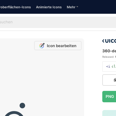
oberflächen-Icons
Animierte Icons
Mehr
Icon bearbeiten
360-de
Released:
<i
cl
PNG