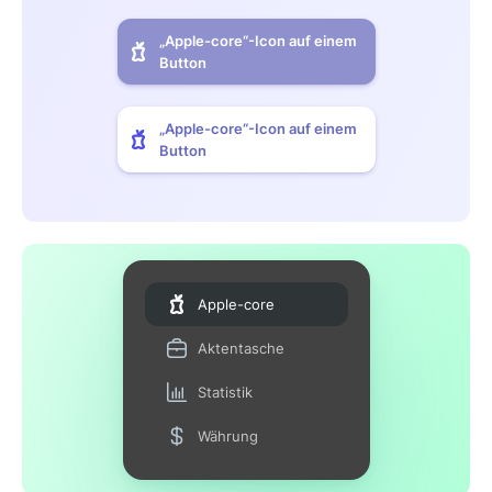
„Apple-core“-Icon auf einem
Button
„Apple-core“-Icon auf einem
Button
Apple-core
Aktentasche
Statistik
Währung