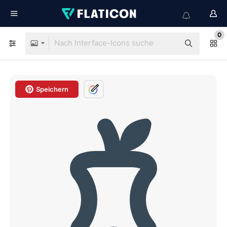
0
Speichern