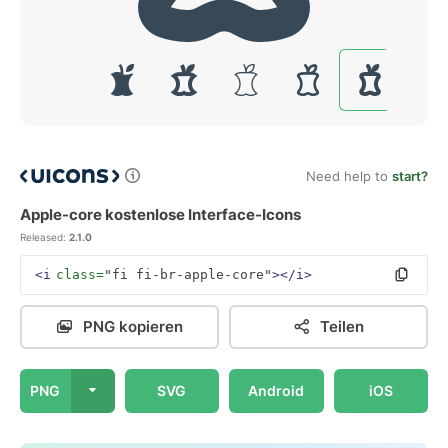
Need help to
start?
Apple-core kostenlose Interface-Icons
Released:
2.1.0
<i
class=
"fi fi-br-apple-core"
></i>
PNG kopieren
Teilen
PNG
SVG
Android
iOS