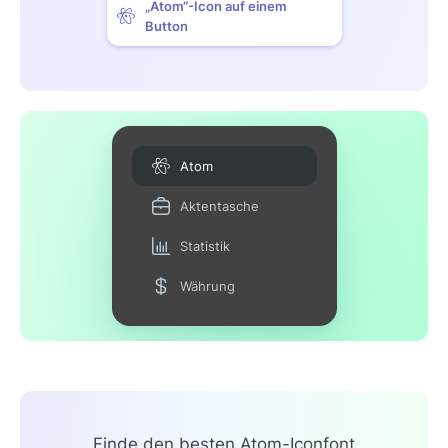
„Atom“-Icon auf einem
Button
Atom
Aktentasche
Statistik
Währung
Finde den besten Atom-Iconfont