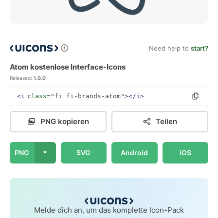
Need help to
start?
Atom kostenlose Interface-Icons
Released:
1.0.0
<i
class=
"fi fi-brands-atom"
></i>
PNG kopieren
Teilen
PNG
SVG
Android
iOS
Melde dich an, um das komplette Icon-Pack