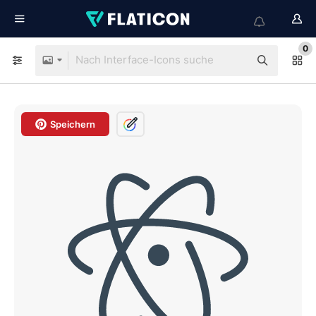
0
Speichern