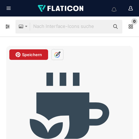
0
Speichern