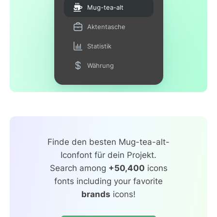
Mug-tea-alt
Aktentasche
Statistik
Währung
Finde den besten Mug-tea-alt-
Iconfont für dein Projekt.
Search among
+50,400
icons
fonts including your favorite
brands
icons!