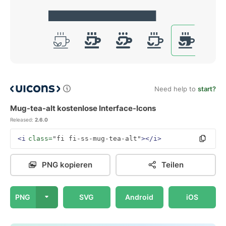
Need help to
start?
Mug-tea-alt kostenlose Interface-Icons
Released:
2.6.0
<i
class=
"fi fi-ss-mug-tea-alt"
></i>
PNG kopieren
Teilen
PNG
SVG
Android
iOS