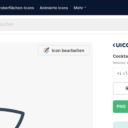
oberflächen-Icons
Animierte Icons
Mehr
Icon bearbeiten
Cocktai
Released:
<i
cl
PNG