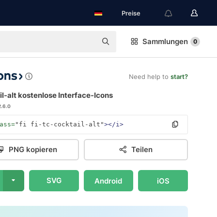
Preise
Sammlungen
0
Need help to
start?
l-alt kostenlose Interface-Icons
2.6.0
ass=
"fi fi-tc-cocktail-alt"
></i>
PNG kopieren
Teilen
SVG
Android
iOS