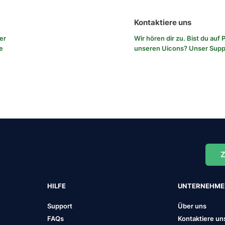
Kontaktiere uns
rer
Wir hören dir zu. Bist du au
e
unseren Uicons?
Unser Sup
Z
HILFE
UNTERNEHM
Support
Über uns
FAQs
Kontaktiere un