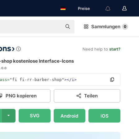
Preise
Sammlungen
0
Need help to
start?
-shop kostenlose Interface-Icons
1.0.0
ass=
"fi fi-rr-barber-shop"
></i>
PNG kopieren
Teilen
SVG
Android
iOS