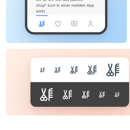
shop“-Icon in einer mobilen App
wirkt