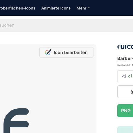
oberflächen-Icons
Animierte Icons
Mehr
Icon bearbeiten
Barber
Released:
<i
cl
PNG