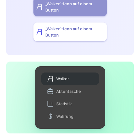
„Walker“-Icon auf einem
Button
„Walker“-Icon auf einem
Button
Walker
Aktentasche
Statistik
Währung