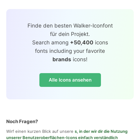
Finde den besten Walker-Iconfont
für dein Projekt.
Search among
+50,400
icons
fonts including your favorite
brands
icons!
Alle Icons ansehen
Noch Fragen?
Wirf einen kurzen Blick auf unsere
s, in der wir dir die Nutzung
unserer Benutzeroberflächen-Icons einfach verständlich