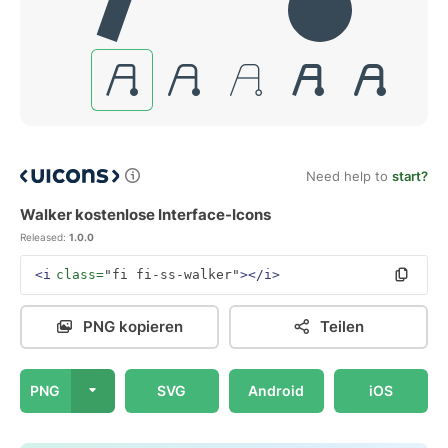
Need help to
start?
Walker kostenlose Interface-Icons
Released:
1.0.0
<i
class=
"fi fi-ss-walker"
></i>
PNG kopieren
Teilen
PNG
SVG
Android
iOS