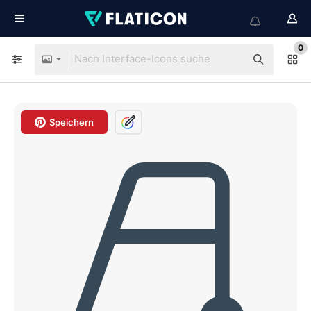
0
Speichern