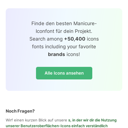
Finde den besten Manicure-
Iconfont für dein Projekt.
Search among
+50,400
icons
fonts including your favorite
brands
icons!
Alle Icons ansehen
Noch Fragen?
Wirf einen kurzen Blick auf unsere
s, in der wir dir die Nutzung
unserer Benutzeroberflächen-Icons einfach verständlich