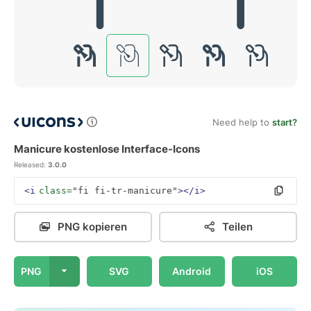
Need help to
start?
Manicure kostenlose Interface-Icons
Released:
3.0.0
<i
class=
"fi fi-tr-manicure"
></i>
PNG kopieren
Teilen
PNG
SVG
Android
iOS