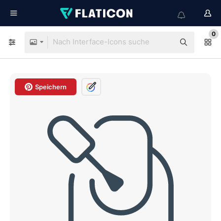
0
Speichern