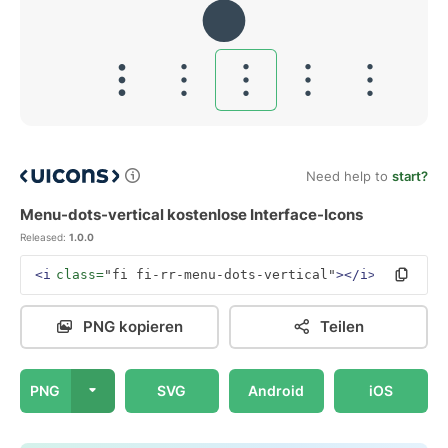
Need help to
start?
Menu-dots-vertical kostenlose Interface-Icons
Released:
1.0.0
<i
class=
"fi fi-rr-menu-dots-vertical"
></i>
PNG kopieren
Teilen
PNG
SVG
Android
iOS