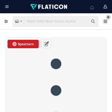
0
Speichern