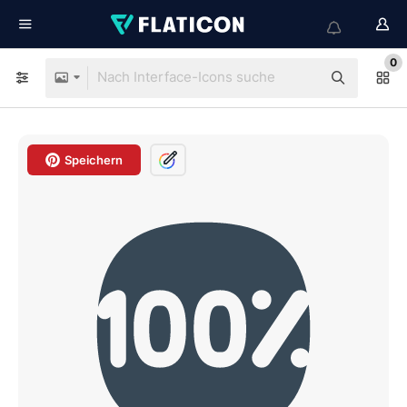
0
Speichern