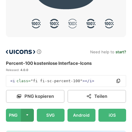
Need help to
start?
Percent-100 kostenlose Interface-Icons
Released:
4.0.0
<i
class=
"fi fi-sc-percent-100"
></i>
PNG kopieren
Teilen
PNG
SVG
Android
iOS