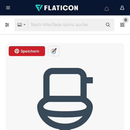
0
Speichern