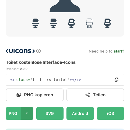
Need help to
start?
Toilet kostenlose Interface-Icons
Released:
2.0.0
<i
class=
"fi fi-rs-toilet"
></i>
PNG kopieren
Teilen
PNG
SVG
Android
iOS