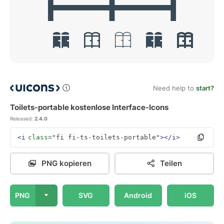
Need help to
start?
Toilets-portable kostenlose Interface-Icons
Released:
2.4.0
<i
class=
"fi fi-ts-toilets-portable"
></i>
PNG kopieren
Teilen
PNG
SVG
Android
iOS