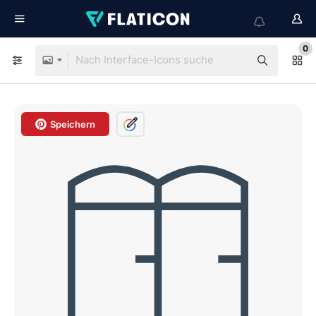
0
Speichern