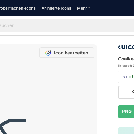
oberflächen-Icons
Animierte Icons
Mehr
Icon bearbeiten
Goalke
Released:
<i
cl
PNG