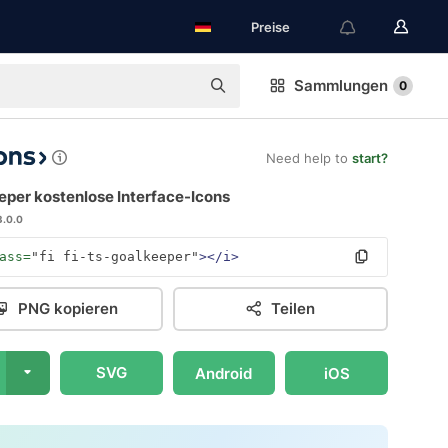
Preise
Sammlungen
0
Need help to
start?
eper kostenlose Interface-Icons
3.0.0
ass=
"fi fi-ts-goalkeeper"
></i>
PNG kopieren
Teilen
SVG
Android
iOS