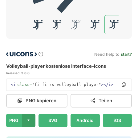
Need help to
start?
Volleyball-player kostenlose Interface-Icons
Released:
3.0.0
<i
class=
"fi fi-rs-volleyball-player"
></i>
PNG kopieren
Teilen
PNG
SVG
Android
iOS