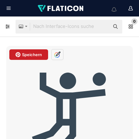
0
Speichern