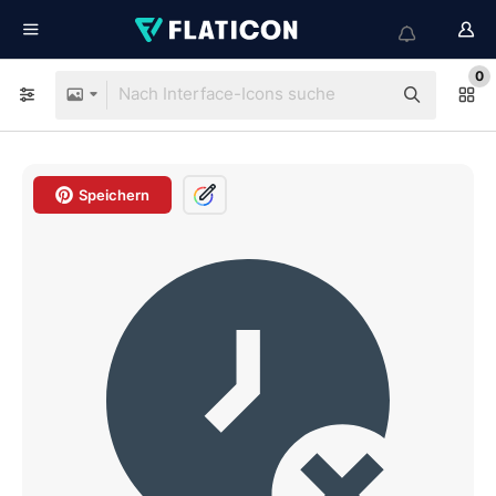
0
Speichern