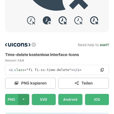
Need help to
start?
Time-delete kostenlose Interface-Icons
Released:
1.0.0
<i
class=
"fi fi-ss-time-delete"
></i>
PNG kopieren
Teilen
PNG
SVG
Android
iOS