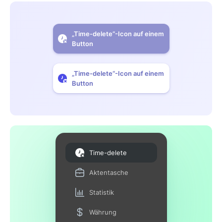
„Time-delete“-Icon auf einem
Button
„Time-delete“-Icon auf einem
Button
Time-delete
Aktentasche
Statistik
Währung