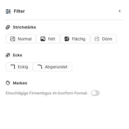
Filter
0
Strichstärke
Normal
Fett
Flächig
Dünn
Icons
Benutzeroberflächen-Icons
Ecke
Eckig
Abgerundet
8
Apps-hinzufugen
-Interface-Icons
Marken
Einschlägige Firmenlogos im Iconfont-Format.