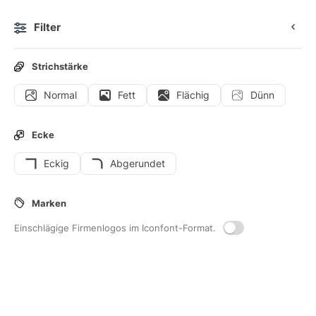
Filter
0
Strichstärke
Normal
Fett
Flächig
Dünn
Icons
Sticker
Animierte Icons
Benutzeroberflächen-
Ecke
Eckig
Abgerundet
266
Liste
-Interface-Icons
Marken
Einschlägige Firmenlogos im Iconfont-Format.