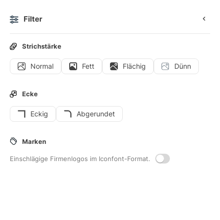
Filter
0
Strichstärke
Normal
Fett
Flächig
Dünn
Icons
Sticker
Animierte Icons
Benutzeroberflächen-
Ecke
Eckig
Abgerundet
180
Prozent
-Interface-Icons
Marken
Einschlägige Firmenlogos im Iconfont-Format.