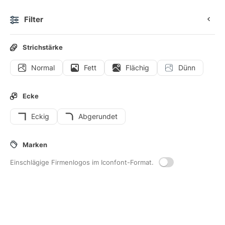
Filter
0
Strichstärke
Normal
Fett
Flächig
Dünn
Icons
Sticker
Animierte Icons
Benutzeroberflächen-
Ecke
Eckig
Abgerundet
832
Sonstiges
-Interface-Icons
Marken
Einschlägige Firmenlogos im Iconfont-Format.