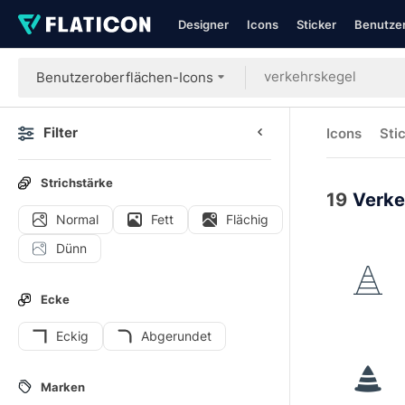
Designer
Icons
Sticker
Benutzer
Benutzeroberflächen-Icons
Filter
Icons
Sti
Strichstärke
19
Verke
Normal
Fett
Flächig
Dünn
Ecke
Eckig
Abgerundet
Marken