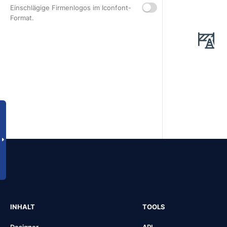
Einschlägige Firmenlogos im Iconfont-
Format.
INHALT
TOOLS