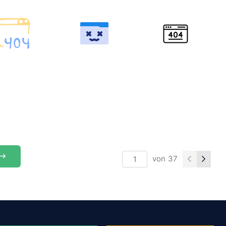
von
37