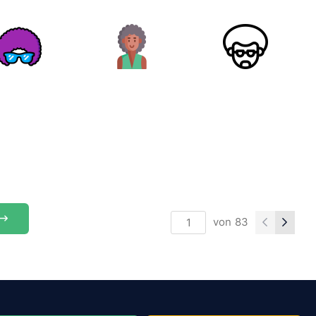
von
83