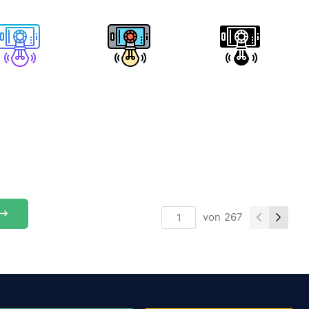
von
267