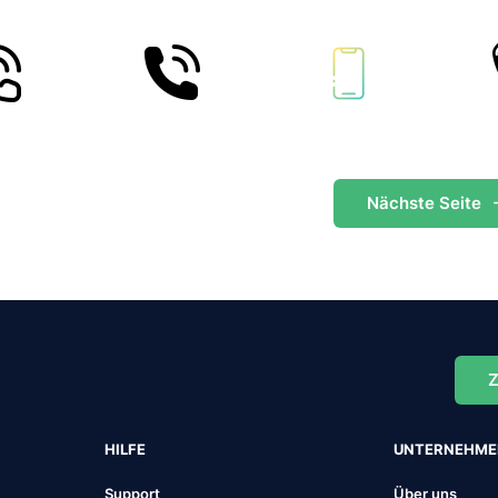
Nächste
Seite
Z
HILFE
UNTERNEHM
Support
Über uns