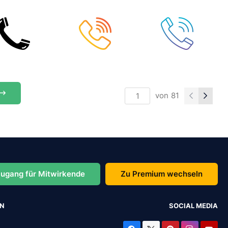
von
81
ugang für Mitwirkende
Zu Premium wechseln
EN
SOCIAL MEDIA