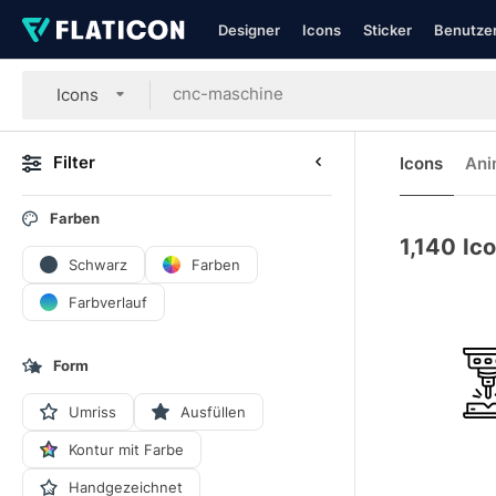
Designer
Icons
Sticker
Benutzer
Icons
Filter
Icons
Ani
Farben
1,140
Ic
Schwarz
Farben
Farbverlauf
Form
Umriss
Ausfüllen
Kontur mit Farbe
Handgezeichnet