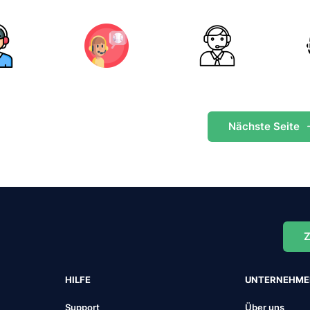
Nächste
Seite
Z
HILFE
UNTERNEHM
Support
Über uns