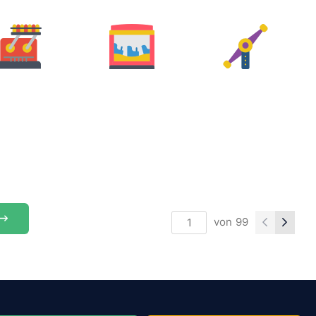
von
99