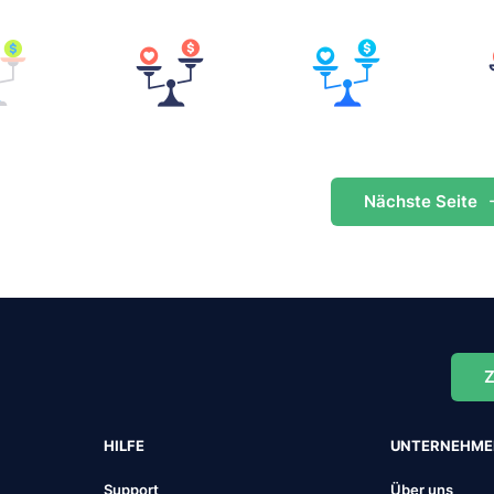
Nächste
Seite
Z
HILFE
UNTERNEHM
Support
Über uns