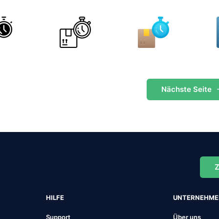
Nächste
Seite
Z
HILFE
UNTERNEHM
Support
Über uns