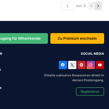
von
3
ugang für Mitwirkende
Zu Premium wechseln
EN
SOCIAL MEDIA
s
Erhalte exklusive Ressourcen direkt in
deinen Posteingang.
se
Registrieren