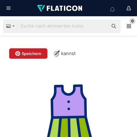
0
kannst
Speichern