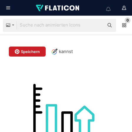
0
kannst
Speichern