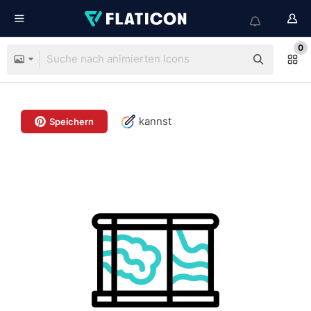
0
kannst
Speichern