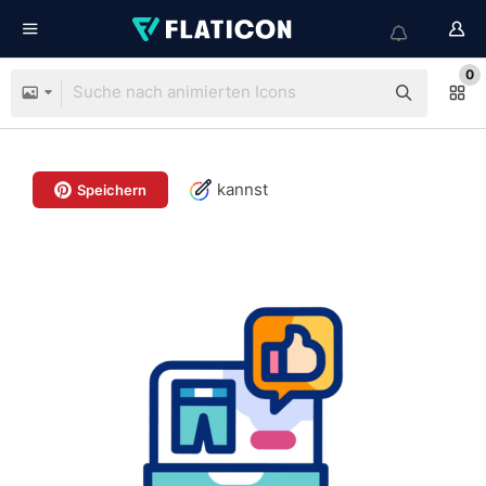
0
kannst
Speichern