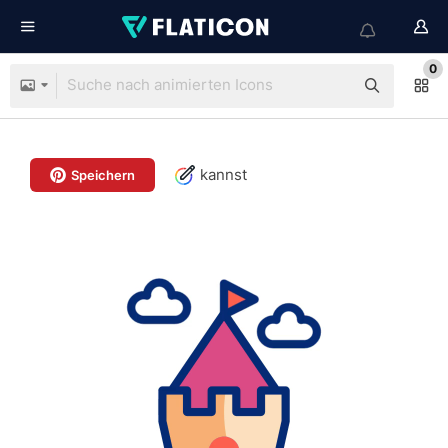
0
kannst
Speichern