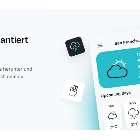
rantiert
is herunter und
ach dem du