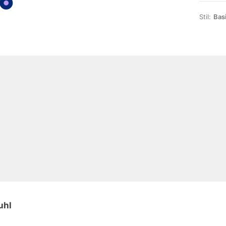
Stil:
Bas
uhl