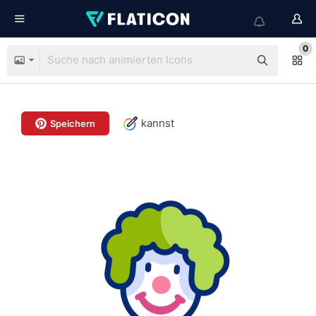
0
kannst
Speichern