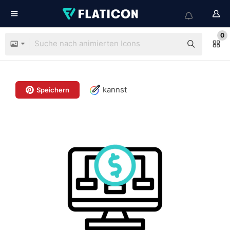
0
kannst
Speichern