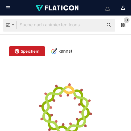
0
kannst
Speichern