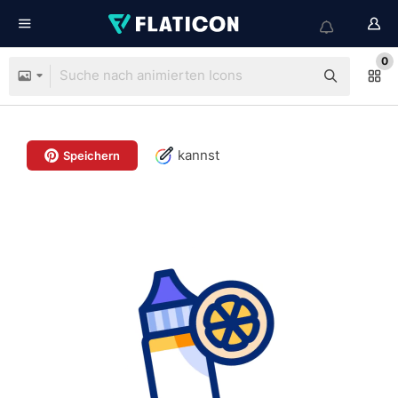
0
kannst
Speichern