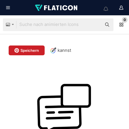
0
kannst
Speichern