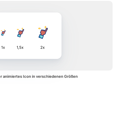
1x
1,5x
2x
er animiertes Icon in verschiedenen Größen