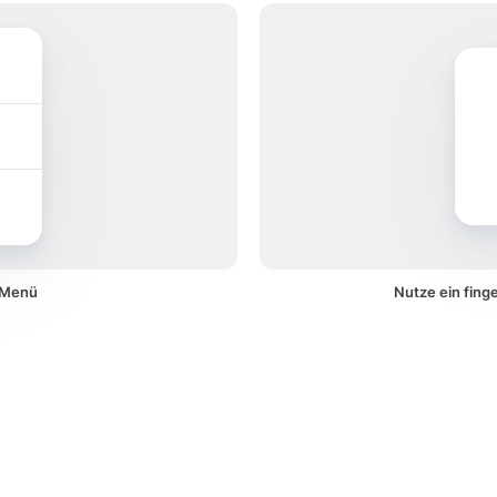
m Menü
Nutze ein fing