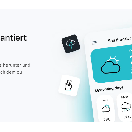
rantiert
is herunter und
ach dem du