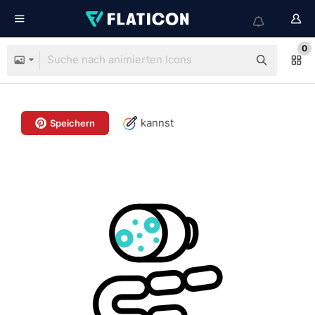
0
kannst
Speichern