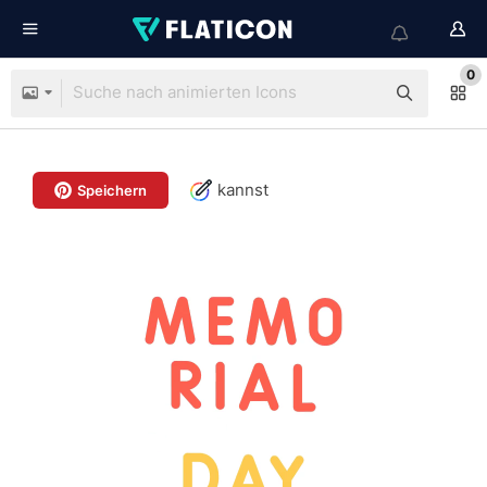
0
kannst
Speichern